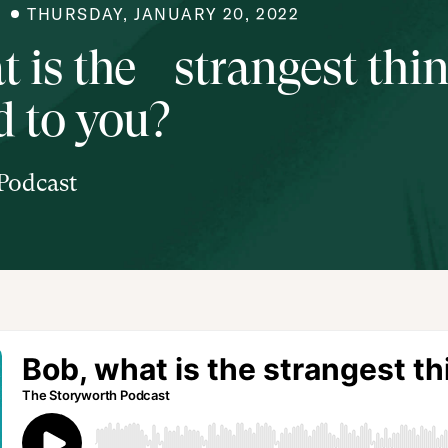
N
THURSDAY, JANUARY 20, 2022
t is the strangest thi
 to you?
Podcast