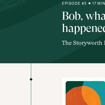
EPISODE #
3
17
MI
Bob, wha
happened
The Storyworth 