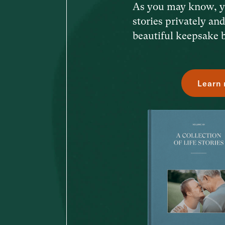
As you may know, y
stories privately an
beautiful keepsake 
Learn 