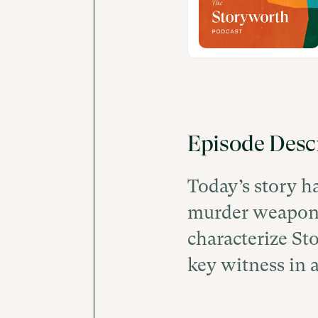
Episode Desc
Today’s story ha
murder weapons 
characterize St
key witness in 