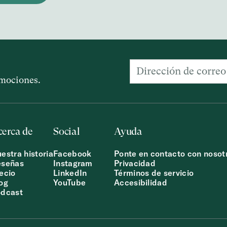
romociones.
cerca de
Social
Ayuda
estra historia
Facebook
Ponte en contacto con nosot
eseñas
Instagram
Privacidad
ecio
LinkedIn
Términos de servicio
og
YouTube
Accesibilidad
dcast